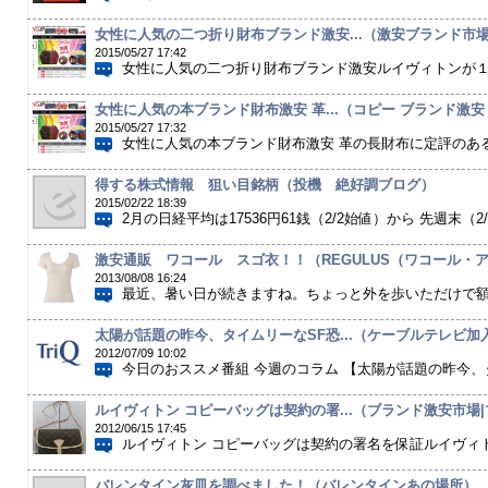
女性に人気の二つ折り財布ブランド激安...（激安ブランド市場-
2015/05/27 17:42
女性に人気の二つ折り財布ブランド激安ルイヴィトンが１位
女性に人気の本ブランド財布激安 革...（コピー ブランド激安
2015/05/27 17:32
女性に人気の本ブランド財布激安 革の長財布に定評のある
得する株式情報 狙い目銘柄（投機 絶好調ブログ）
2015/02/22 18:39
2月の日経平均は17536円61銭（2/2始値）から 先週末（2/2
激安通販 ワコール スゴ衣！！（REGULUS（ワコール・アロ
2013/08/08 16:24
最近、暑い日が続きますね。ちょっと外を歩いただけで額や
太陽が話題の昨今、タイムリーなSF恐...（ケーブルテレビ加入
2012/07/09 10:02
今日のおススメ番組 今週のコラム 【太陽が話題の昨今、タ
ルイヴィトン コピーバッグは契約の署...（ブランド激安市場|ブ
2012/06/15 17:45
ルイヴィトン コピーバッグは契約の署名を保証ルイヴィトン
バレンタイン灰皿を調べました！（バレンタインあの場所）