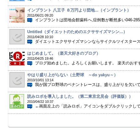
インプラント 八王子 ８万円より団地...（インプラント）
2011/06/21 09:20
インプラントは団地会館歯科へ,症例数が断然多い046-285-06
Untitled（ダイエットのためのエクササイズマシン...）
2011/04/28 10:10
ダイエットエクササイズマシンならサイクルツイスタースリ
はじめまして。（楽天大好きのブログ）
2011/04/25 19:46
ブログ始めました。よろしくお願いします。 楽天のおすすめ商
やはり盛り上がらない（土野球 ～do yakyu～）
2010/10/01 13:14
我が国プロ野球のペナントレースは、盛り上がりを欠いてい
読みロボを導入しました。（第二東京北見会（評価版））
2010/04/22 10:37
←画面左上の「読みロボ」アイコンをダブルクリックしてくだ