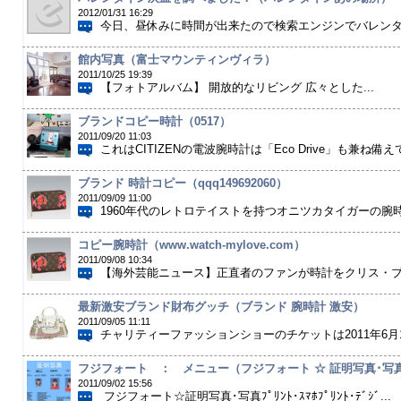
2012/01/31 16:29
今日、昼休みに時間が出来たので検索エンジンでバレンタイ
館内写真（富士マウンティンヴィラ）
2011/10/25 19:39
【フォトアルバム】 開放的なリビング 広々とした...
ブランドコピー時計（0517）
2011/09/20 11:03
これはCITIZENの電波腕時計は「Eco Drive」も兼ね備え
ブランド 時計コピー（qqq149692060）
2011/09/09 11:00
1960年代のレトロテイストを持つオニツカタイガーの腕時計
コピー腕時計（www.watch-mylove.com）
2011/09/08 10:34
【海外芸能ニュース】正直者のファンが時計をクリス・ブラ
最新激安ブランド財布グッチ（ブランド 腕時計 激安）
2011/09/05 11:11
チャリティーファッションショーのチケットは2011年6月1
フジフォート ： メニュー（フジフォート ☆ 証明写真･写真ﾌﾟ
2011/09/02 15:56
フジフォート☆証明写真･写真ﾌﾟﾘﾝﾄ･ｽﾏﾎﾌﾟﾘﾝﾄ･ﾃﾞｼﾞ...